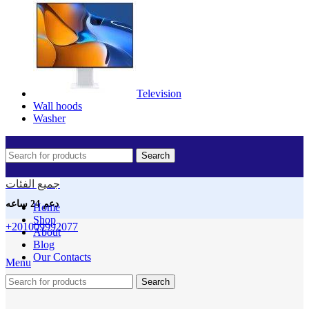
Television
Wall hoods
Washer
Search
جميع الفئات
دعم 24 ساعه
Home
Shop
Sold out
Hot
+201009992077
About
Blog
Our Contacts
Menu
Search