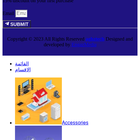
15% discount on your first purchase
Email
SUBMIT
Copyright © 2023 All Rights Reserved
aghztech
Designed and
developed by
EngazMedia
القائمة
الاقسام
Accessories