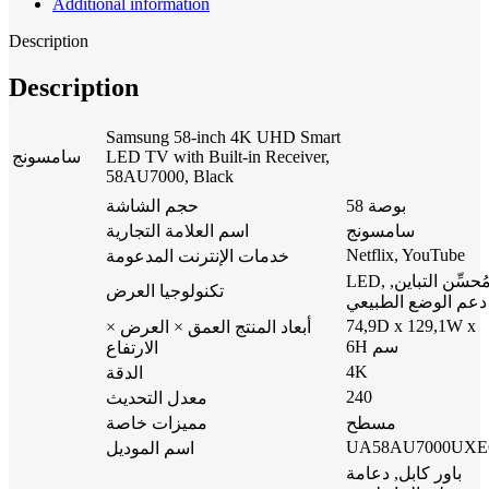
Additional information
Description
Description
Samsung 58-inch 4K UHD Smart
سامسونج
LED TV with Built-in Receiver,
58AU7000, Black
58 بوصة
حجم الشاشة
سامسونج
اسم العلامة التجارية
Netflix, YouTube
خدمات الإنترنت المدعومة
LED, مُحسِّن التباين,
تكنولوجيا العرض
دعم الوضع الطبيعي
74,9D x 129,1W x
أبعاد المنتج العمق × العرض ×
6H سم
الارتفاع
4K
الدقة
240
معدل التحديث
مسطح
مميزات خاصة
UA58AU7000UX
اسم الموديل
باور كابل, دعامة