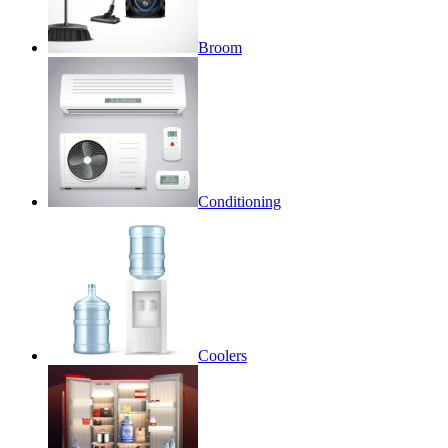
Broom
Conditioning
Coolers