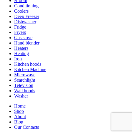
Broom
Conditioning
Coolers
Deep Freezer
Dishwasher
Fridge
Fryers
Gas stove
Hand blender
Heaters
Heating
Iron
Kitchen hoods
Kitchen Machine
Microwave
Searchlight
Television
Wall hoods
Washer
Home
Shop
About
Blog
Our Contacts