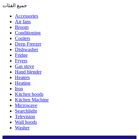
جميع الفئات
Accessories
Air fans
Broom
Conditioning
Coolers
Deep Freezer
Dishwasher
Fridge
Fryers
Gas stove
Hand blender
Heaters
Heating
Iron
Kitchen hoods
Kitchen Machine
Microwave
Searchlight
Television
Wall hoods
Washer