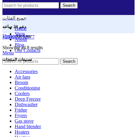
Search
جميع الفئات
دعم 24 ساعه
Home
Shop
Home
Air fans
+201009992077
About
Blog
Showing all 8 results
Our Contacts
Menu
تصنيفات المنتجات
Search
Accessories
Air fans
Broom
Conditioning
Coolers
Deep Freezer
Dishwasher
Fridge
Fryers
Gas stove
Hand blender
Heaters