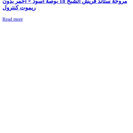
مروحة ستاند فريش الشبح 18 بوصة أسود × أحمر بدون
ريموت كنترول
Read more