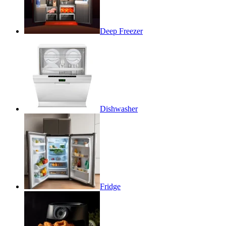
Deep Freezer
Dishwasher
Fridge