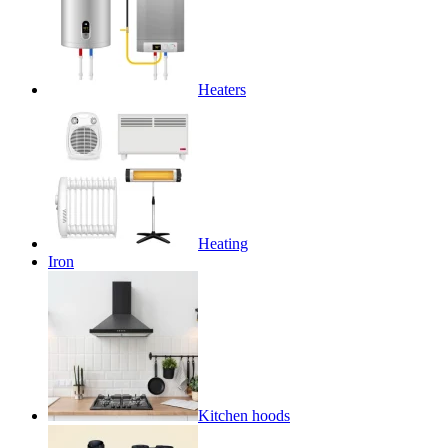
Heaters
Heating
Iron
Kitchen hoods