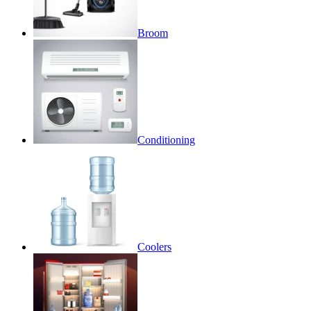
Broom
Conditioning
Coolers