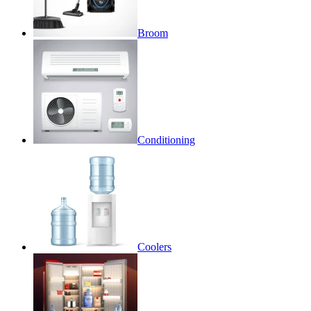
Broom
Conditioning
Coolers