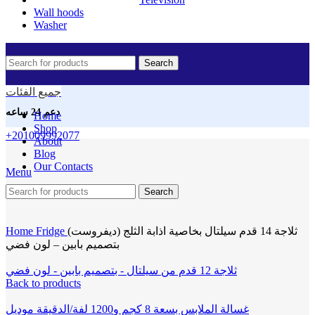
Wall hoods
Washer
Search
جميع الفئات
دعم 24 ساعه
Home
Shop
+201009992077
About
Blog
Our Contacts
Menu
Click to enlarge
Search
Home
Fridge
ثلاجة 14 قدم سيلتال بخاصية اذابة الثلج (ديفروست)
بتصميم بابين – لون فضي
ثلاجة 12 قدم من سيلتال - بتصميم بابين - لون فضي
Back to products
غسالة الملابس بسعة 8 كجم و1200 لفة/الدقيقة موديل