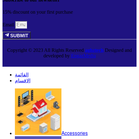
15% discount on your first purchase
Email
SUBMIT
Copyright © 2023 All Rights Reserved
aghztech
Designed and
developed by
EngazMedia
القائمة
الاقسام
Accessories