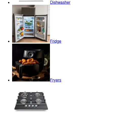
Dishwasher
Fridge
Fryers