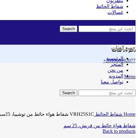
تيلفزيون
شفاط الحائط
غسالات
Search
جميع الفئات
دعم 24 ساعه
الرئيسية
+201009992077
المتجر
Sold out
من نحن
المدونه
Menu
تواصل معنا
Search
Click to enlarge
Home
شفاط الحائط
VRH25S1C شفاط هواء حائط من توشيبا، 25سم
شفاط هواء حائط من فريش، 25 سم
Back to products