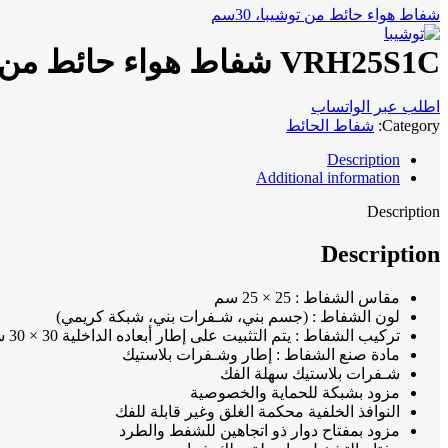
شفاط هواء حائط من توشيبا، 30سم
VRH25S1C شفاط هواء حائط من توشيبا، 25سم
اطلب عبر الواتساب
Category:
شفاط الحائط
Description
Additional information
Description
Description
مقاس الشفاط : 25 × 25 سم
لون الشفاط : (جسم بني، شـفرات بني، شبكة كريمي)
تركيب الشفاط : يتم التثبيت على إطار أبعاده الداخلية 30 × 30 سم
مادة صنع الشفاط : إطار وشـفرات بلاستيك
شـفرات بلاستيك سهلة الفك
مزود بشبكة للحماية والخصوصية
النوافذ الخلفية محكمة الغلق وغير قابلة للفك
مزود بمفتاح دوار ذو اتجاهين للشفط والطرد