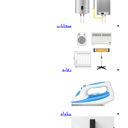
سخانات
دفاية
مكواه