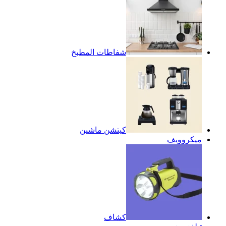
شفاطات المطبخ
كيتشن ماشين
ميكروويف
كشاف