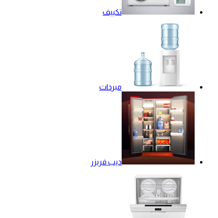
تكييف
مبردات
ديب فريزر