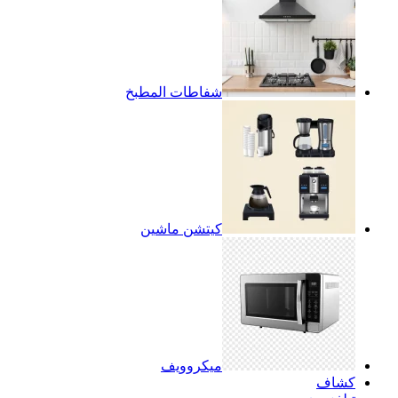
شفاطات المطبخ
كيتشن ماشين
ميكروويف
كشاف