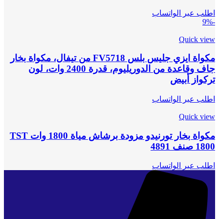
اطلب عبر الواتساب
-9%
Quick view
مكواة ايزي جليس بلس FV5718 من تيفال، مكواة بخار
جاف وقاعدة من الدوريليوم، قدرة 2400 وات، لون
تركواز أبيض
اطلب عبر الواتساب
Quick view
مكواة بخار تورنيدو مزودة برشاش مياة 1800 وات TST
1800 صنف 4891
اطلب عبر الواتساب