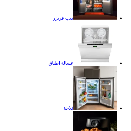
ديب فريزر
غسالة اطباق
ثلاجة