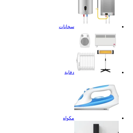
سخانات
دفاية
مكواه