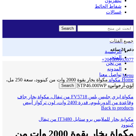
تيلفزيون
شفاط الحائط
غسالات
Search
جميع الفئات
دعم 24 ساعه
الرئيسية
المتجر
+201009992077
من نحن
المدونه
Click to enlarge
تواصل معنا
Menu
Home
مكواه
مكواة بخار بقوة 2000 وات من كينوود، سعة 250 مل،
لون أرجواني، STP46.000WP
Search
مكواة ايزي جليس بلس FV5718 من تيفال، مكواة بخار جاف
وقاعدة من الدوريليوم، قدرة 2400 وات، لون تركواز أبيض
Back to products
مكواية بخار للملابس برو ستايل IT3480 من تيفال
كينوود
مكواة بخار بقوة 2000 وات من