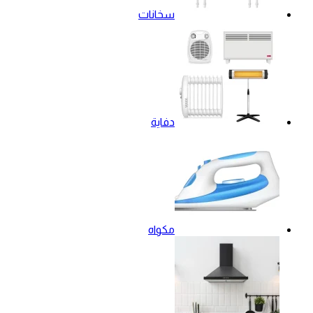
سخانات
دفاية
مكواه