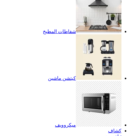
شفاطات المطبخ
كيتشن ماشين
ميكروويف
كشاف