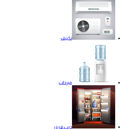
تكييف
مبردات
ديب فريزر