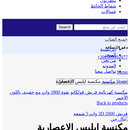
تيلفزيون
شفاط الحائط
غسالات
Search
جميع الفئات
دعم 24 ساعه
الرئيسية
المتجر
Hot
+201009992077
من نحن
المدونه
تواصل معنا
Menu
Click to enlarge
Home
مكنسة
مكنسة ايلبس الإعصارية
Search
مكنسة كهربائية فريش فولكانو بقوة 1800 وات مع حقيبة، باللون
الأحمر
Back to products
فريش 3D 2000 وات 5 شمعه
مكنسة ايلبس الإعصارية