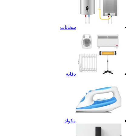
سخانات
دفاية
مكواه