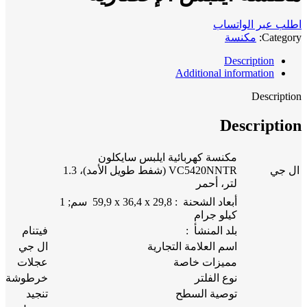
اطلب عبر الواتساب
Category:
مكنسة
Description
Additional information
Description
Description
مكنسة كهربائية ايلبس سايكلون
ال جي
VC5420NNTR (شفط طويل الأمد)، 1.3
لتر، أحمر
أبعاد الشحنة ‏ : ‎ 59,9 x 36,4 x 29,8 سم; 1
كيلو جرام
بلد المنشأ ‏ : ‎
فيتنام
اسم العلامة التجارية
ال جي
مميزات خاصة
عجلات
نوع الفلتر
خرطوشة
توصية السطح
تنجيد