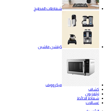
شفاطات المطبخ
كيتشن ماشين
ميكروويف
كشاف
تيلفزيون
شفاط الحائط
غسالات