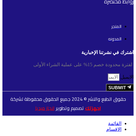
روابط مختصره
المتجر
المدونه
اشترك في نشرتنا الإخبارية
لفترة محدودة خصم 15% على عملية الشراء الأولى
الايميل
SUBMIT
حقوق الطبع والنشر © 2024 جميع الحقوق محفوظة لشركة
اجهزتك
تصميم وتطوير
انجاز ميديا
القائمة
الاقسام