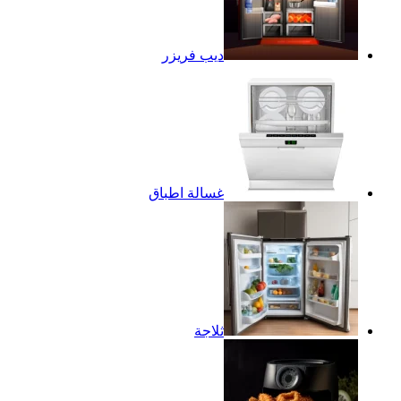
ديب فريزر
غسالة اطباق
ثلاجة