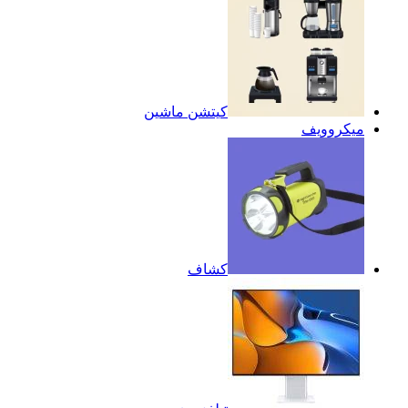
كيتشن ماشين
ميكروويف
كشاف