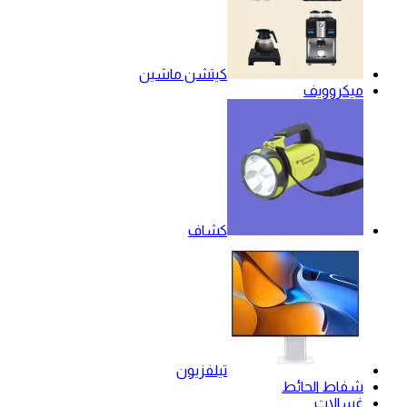
كيتشن ماشين
ميكروويف
كشاف
تيلفزيون
شفاط الحائط
غسالات