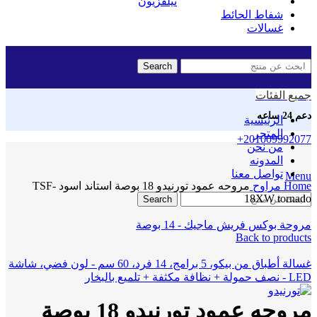
تيلفزيون
شفاط الحائط
غسالات
Search
جميع الفئات
دعم 24 ساعه
الرئيسية
المتجر
+201009992077
من نحن
المدونه
Click to enlarge
تواصل معنا
Menu
Home
مراوح
مروحه عمود تورنيدو 18 بوصة استاند اسود TSF-
18XW tornado
Search
مروحة بوكس فريش ماجيك - 14 بوصة
Back to products
غسالة أطباق من بيكو، 5 برامج، 14 فرد، 60 سم - لون فضي، شاشة
LED - نصف حمولة + نظافة مكثفة + تلميع بالبخار
مروحه عمود تورنيدو 18 بوصة