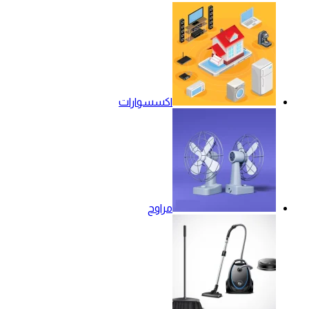
اكسسوارات
مراوح