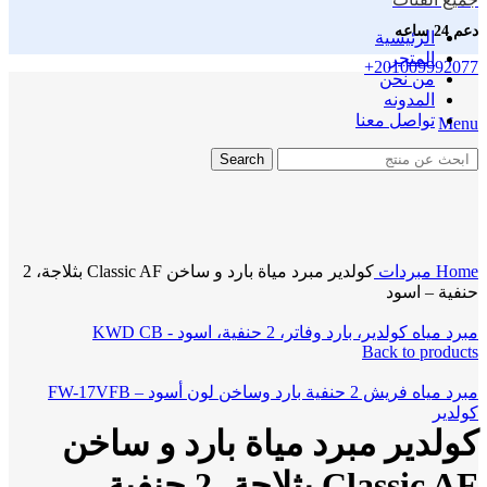
دعم 24 ساعه
الرئيسية
المتجر
+201009992077
من نحن
المدونه
تواصل معنا
Menu
Search
Click to enlarge
Home
مبردات
كولدير مبرد مياة بارد و ساخن Classic AF بثلاجة، 2
حنفية – اسود
مبرد مياه كولدير، بارد وفاتر، 2 حنفية، اسود - KWD CB
Back to products
مبرد مياه فريش 2 حنفية بارد وساخن لون أسود – FW-17VFB
كولدير
كولدير مبرد مياة بارد و ساخن
Classic AF بثلاجة، 2 حنفية –