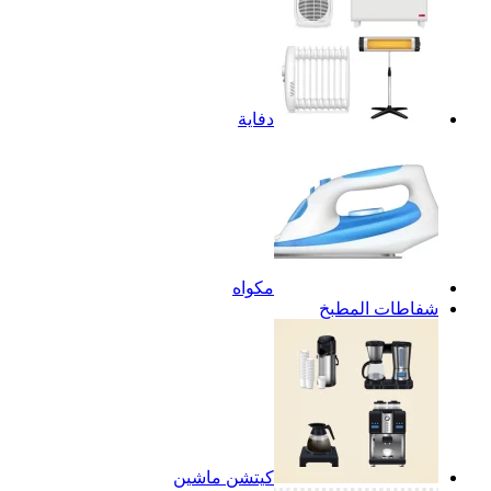
دفاية
مكواه
شفاطات المطبخ
كيتشن ماشين