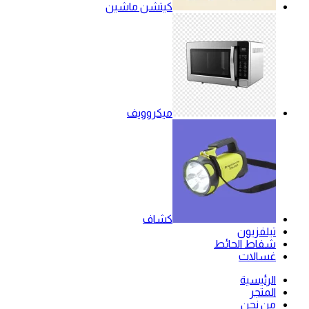
كيتشن ماشين
ميكروويف
كشاف
تيلفزيون
شفاط الحائط
غسالات
الرئيسية
المتجر
من نحن