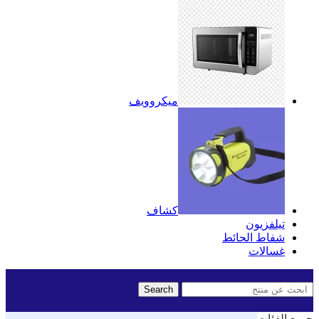
ميكروويف
كشاف
تيلفزيون
شفاط الحائط
غسالات
Search
جميع الفئات