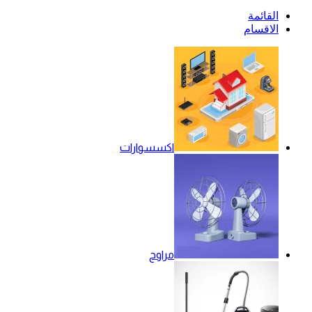
القائمة
الاقسام
اكسسوارات
مراوح