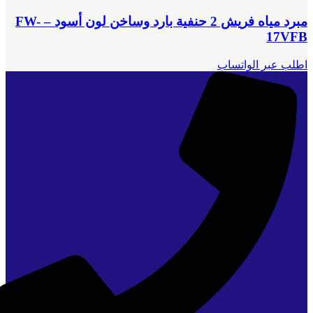
مبرد مياه فريش 2 حنفية بارد وساخن لون أسود – FW-
17VFB
اطلب عبر الواتساب