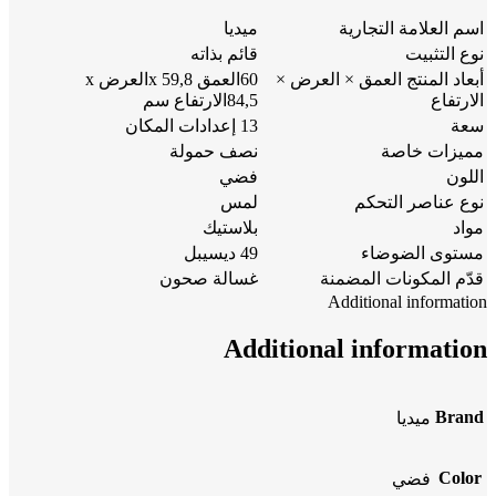
اسم العلامة التجارية
ميديا
نوع التثبيت
قائم بذاته
أبعاد المنتج العمق × العرض ×
60العمق x 59,8العرض x
الارتفاع
84,5الارتفاع سم
سعة
13 إعدادات المكان
مميزات خاصة
نصف حمولة
اللون
فضي
نوع عناصر التحكم
لمس
مواد
بلاستيك
مستوى الضوضاء
49 ديسيبل
قدّم المكونات المضمنة
غسالة صحون
Additional information
Additional information
Brand
ميديا
Color
فضي