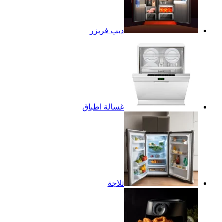
ديب فريزر
غسالة اطباق
ثلاجة