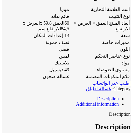
اسم العلامة التجارية
ميديا
نوع التثبيت
قائم بذاته
أبعاد المنتج العمق × العرض ×
60العمق x 59,8العرض x
الارتفاع
84,5الارتفاع سم
سعة
13 إعدادات المكان
مميزات خاصة
نصف حمولة
اللون
فضي
نوع عناصر التحكم
لمس
مواد
بلاستيك
مستوى الضوضاء
49 ديسيبل
قدّم المكونات المضمنة
غسالة صحون
اطلب عبر الواتساب
Category:
غسالة اطباق
Description
Additional information
Description
Description