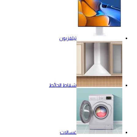
تيلفزيون
شفاط الحائط
غسالات