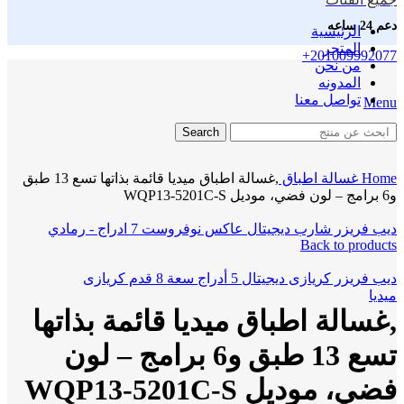
دعم 24 ساعه
الرئيسية
المتجر
+201009992077
من نحن
المدونه
تواصل معنا
Menu
Click to enlarge
Search
Home
غسالة اطباق
,غسالة اطباق ميديا قائمة بذاتها تسع 13 طبق
و6 برامج – لون فضي، موديل WQP13-5201C-S
ديب فريزر شارب ديجيتال عاكس نوفروست 7 ادراج - رمادي
Back to products
ديب فريزر كريازى ديجيتال 5 أدراج سعة 8 قدم كريازى
ميديا
,غسالة اطباق ميديا قائمة بذاتها
تسع 13 طبق و6 برامج – لون
فضي، موديل WQP13-5201C-S