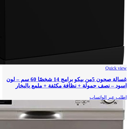
Quick view
غسالة صحون 5من بيكو برامج 14 شخصًا 60 سم – لون
اسود – نصف حمولة + نظافة مكثفة + ملمع بالبخار
اطلب عبر الواتساب