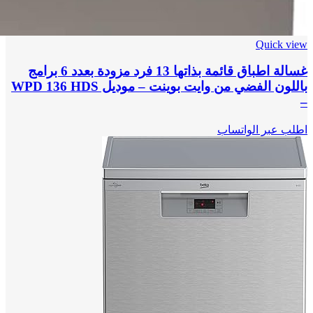
Quick view
غسالة اطباق قائمة بذاتها 13 فرد مزودة بعدد 6 برامج
باللون الفضي من وايت بوينت – موديل WPD 136 HDS
–
اطلب عبر الواتساب