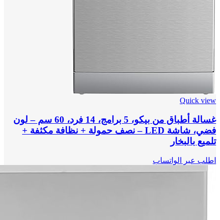
Quick view
غسالة أطباق من بيكو، 5 برامج، 14 فرد، 60 سم – لون
فضي، شاشة LED – نصف حمولة + نظافة مكثفة +
تلميع بالبخار
اطلب عبر الواتساب