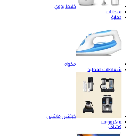
خلاط يدوي
سخانات
دفاية
مكواه
شفاطات المطبخ
كيتشن ماشين
ميكروويف
كشاف