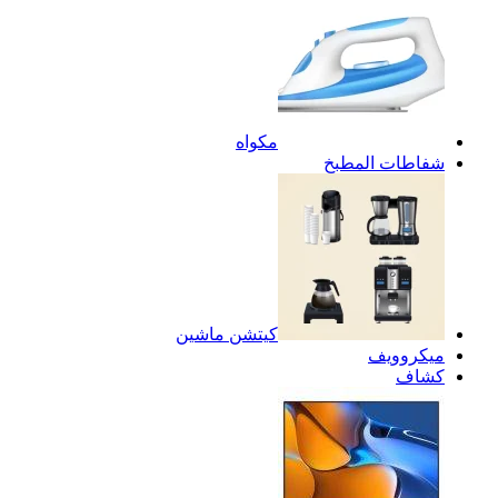
مكواه
شفاطات المطبخ
كيتشن ماشين
ميكروويف
كشاف