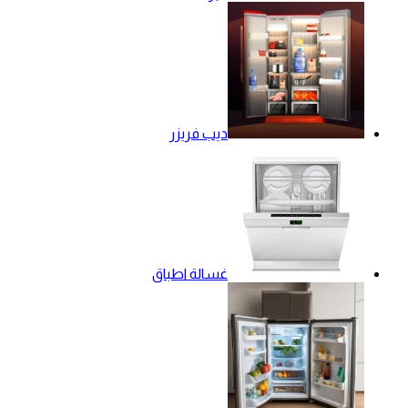
ديب فريزر
غسالة اطباق