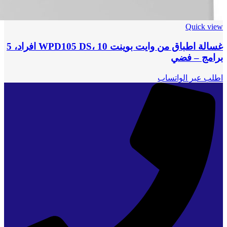
Quick view
غسالة اطباق من وايت بوينت WPD105 DS، 10 افراد، 5
برامج – فضي
اطلب عبر الواتساب