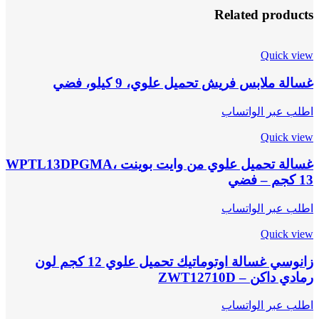
Related products
Quick view
غسالة ملابس فريش تحميل علوي، 9 كيلو، فضي
اطلب عبر الواتساب
Quick view
غسالة تحميل علوي من وايت بوينت WPTL13DPGMA،
13 كجم – فضي
اطلب عبر الواتساب
Quick view
زانوسي غسالة اوتوماتيك تحميل علوي 12 كجم لون
رمادي داكن – ZWT12710D
اطلب عبر الواتساب