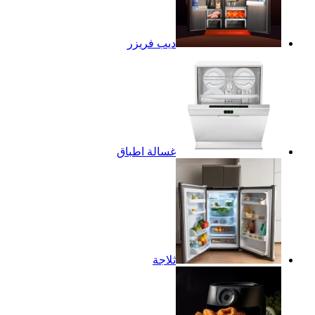
ديب فريزر
غسالة اطباق
ثلاجة