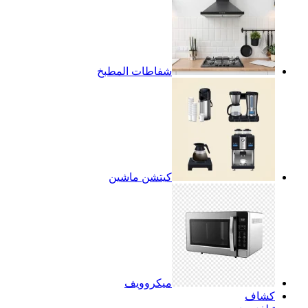
شفاطات المطبخ
كيتشن ماشين
ميكروويف
كشاف