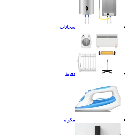
سخانات
دفاية
مكواه