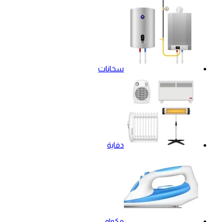
سخانات
دفاية
مكواه