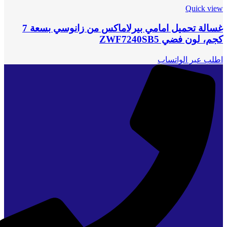
Quick view
غسالة تحميل امامي بيرلاماكس من زانوسي بسعة 7
كجم، لون فضي ZWF7240SB5
اطلب عبر الواتساب