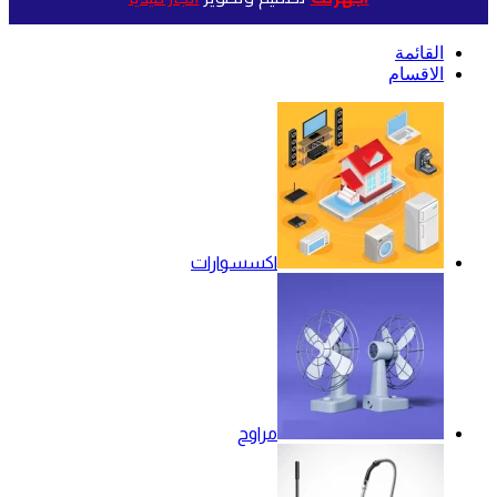
القائمة
الاقسام
اكسسوارات
مراوح