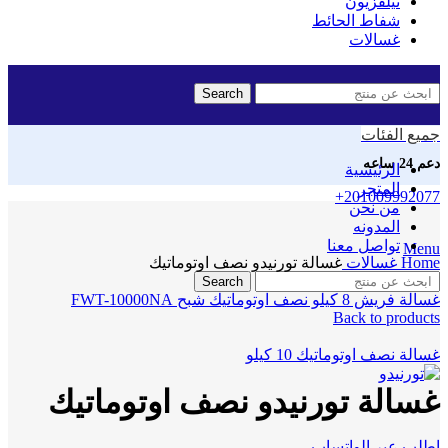
تيلفزيون
شفاط الحائط
غسالات
Search
جميع الفئات
دعم 24 ساعه
الرئيسية
المتجر
+201009992077
من نحن
المدونه
Click to enlarge
تواصل معنا
Menu
Home
غسالات
غسالة تورنيدو نصف اوتوماتيك
Search
غسالة فريش 8 كيلو نصف اوتوماتيك شبح FWT-10000NA
Back to products
غسالة نصف اوتوماتيك 10 كيلو
غسالة تورنيدو نصف اوتوماتيك
اطلب عبر الواتساب