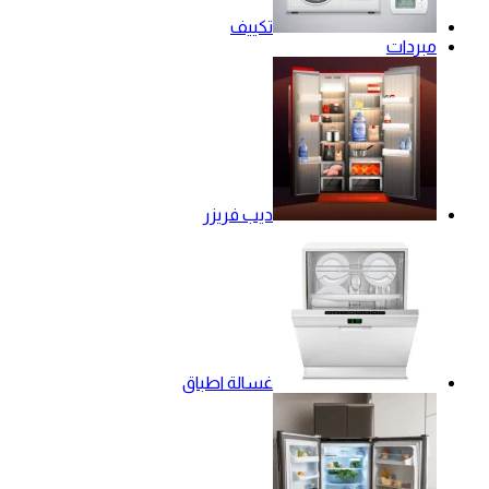
تكييف
مبردات
ديب فريزر
غسالة اطباق