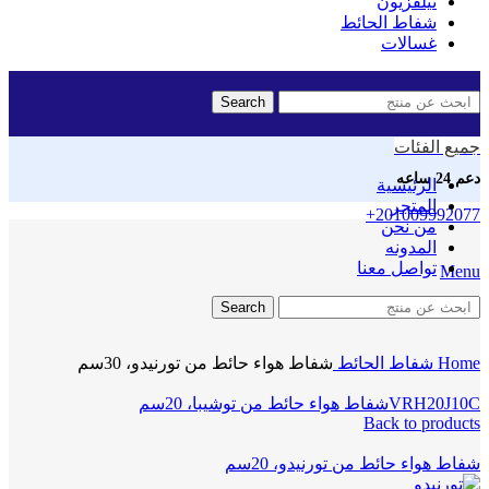
تيلفزيون
شفاط الحائط
غسالات
Search
جميع الفئات
دعم 24 ساعه
الرئيسية
المتجر
+201009992077
من نحن
المدونه
تواصل معنا
Menu
Click to enlarge
Search
Home
شفاط الحائط
شفاط هواء حائط من تورنيدو، 30سم
VRH20J10Cشفاط هواء حائط من توشيبا، 20سم
Back to products
شفاط هواء حائط من تورنيدو، 20سم