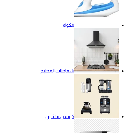
مكواه
شفاطات المطبخ
كيتشن ماشين