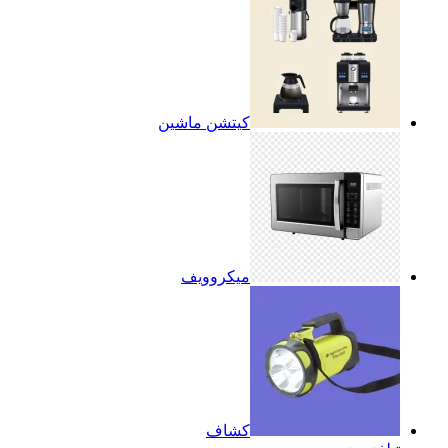
كيتشن ماشين
ميكروويف
كشاف