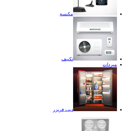
مكنسة
تكييف
مبردات
ديب فريزر