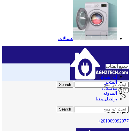
غسالات
جميع الفئات
الرئيسية
المتجر
-6%
Search
من نحن
المدونه
تواصل معنا
Search
دعم 24 ساعه
+201009992077