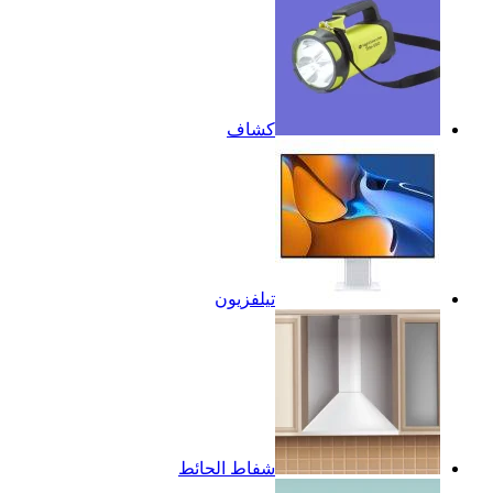
كشاف
تيلفزيون
شفاط الحائط