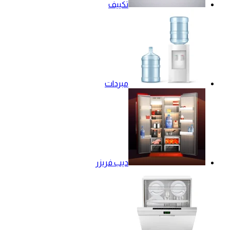
تكييف
مبردات
ديب فريزر