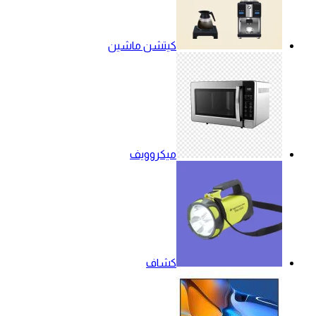
كيتشن ماشين
ميكروويف
كشاف