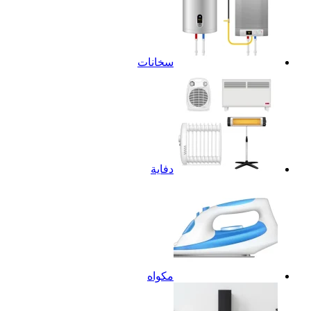
سخانات
دفاية
مكواه