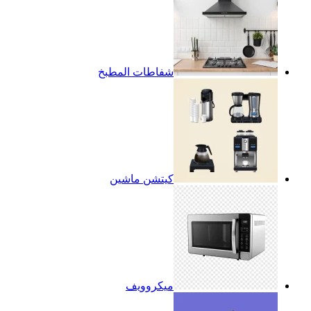
شفاطات المطبخ
كيتشن ماشين
ميكروويف