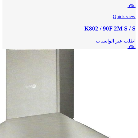
-5%
Quick view
K802 / 90F 2M S / S
اطلب عبر الواتساب
-5%