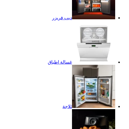
ديب فريزر
غسالة اطباق
ثلاجة