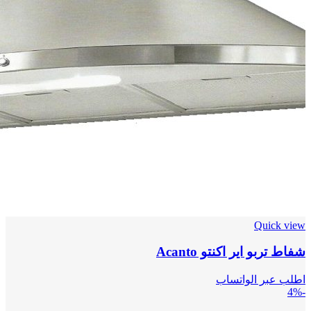
Quick view
شفاط تربو اير اكنتو Acanto
اطلب عبر الواتساب
-4%