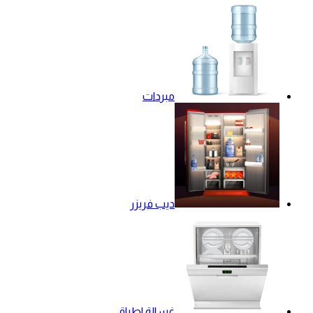
مبردات
ديب فريزر
غسالة اطباق