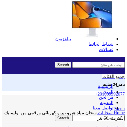
تيلفزيون
شفاط الحائط
غسالات
Search
جميع الفئات
دعم 24 ساعه
الرئيسية
المتجر
+201009992077
من نحن
المدونه
Click to enlarge
تواصل معنا
Menu
Home
سخانات
سخان مياه هيرو تيربو كهربائي ورقمي من اوليمبيك
الكتريك- 50 لتر
Search