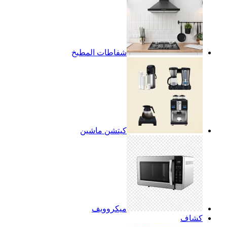
شفاطات المطبخ
كيتشن ماشين
ميكروويف
كشاف