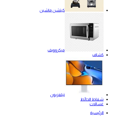
كيتشن ماشين
ميكروويف
كشاف
تيلفزيون
شفاط الحائط
غسالات
الرئيسية