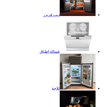
ديب فريزر
غسالة اطباق
ثلاجة