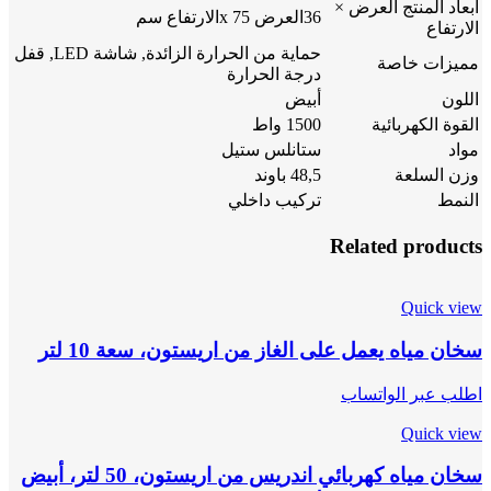
أبعاد المنتج العرض ×
36العرض x 75الارتفاع سم
الارتفاع
حماية من الحرارة الزائدة, شاشة LED, قفل
مميزات خاصة
درجة الحرارة
اللون
أبيض
القوة الكهربائية
1500 واط
مواد
ستانلس ستيل
وزن السلعة
48,5 باوند
النمط
تركيب داخلي
Related products
Quick view
سخان مياه يعمل على الغاز من اريستون، سعة 10 لتر
اطلب عبر الواتساب
Quick view
سخان مياه كهربائي اندريس من اريستون، 50 لتر، أبيض