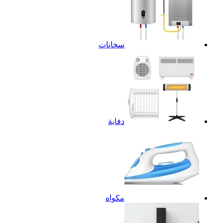
سخانات
دفاية
مكواه