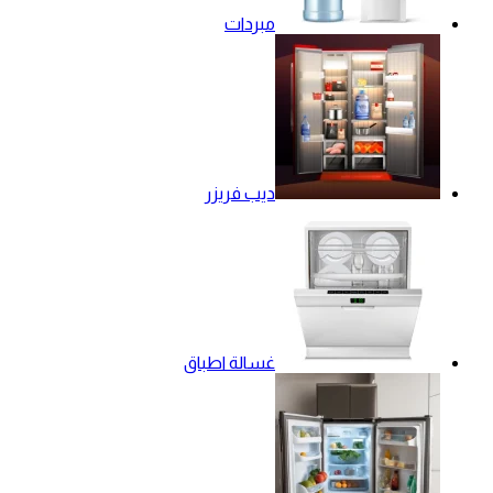
مبردات
ديب فريزر
غسالة اطباق