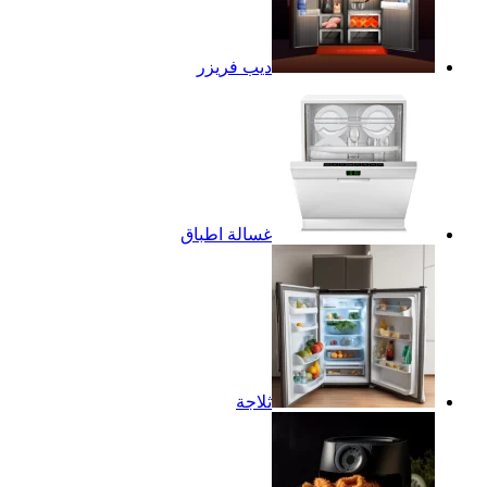
ديب فريزر
غسالة اطباق
ثلاجة