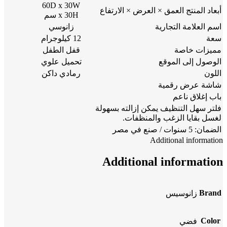
60D x 30W
أبعاد المنتج العمق × العرض × الارتفاع
x 30H سم
اسم العلامة التجارية
زانوسي
سعة
12 كيلوجرام
مميزات خاصة
قفل الطفل
الوصول إلى الموقع
تحميل علوي
اللون
رمادي داكن
شاشة عرض رقمية
باب إغلاق ناعم
فلتر سهل التنظيف يمكن إزالته بسهولة
لغسل بقايا الزغب والمنظفات.
الضمان: 5 سنوات / صنع في مصر
Additional information
Additional information
Brand
زانوسيس
Color
فضي