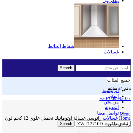
تيلفزيون
شفاط الحائط
غسالات
Search
جميع الفئات
دعم 24 ساعه
الرئيسية
المتجر
+201009992077
من نحن
المدونه
Click to enlarge
تواصل معنا
Menu
Home
غسالات
زانوسي غسالة اوتوماتيك تحميل علوي 12 كجم لون
رمادي داكن – ZWT12710D
Search