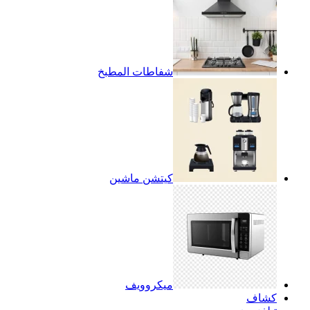
شفاطات المطبخ
كيتشن ماشين
ميكروويف
كشاف