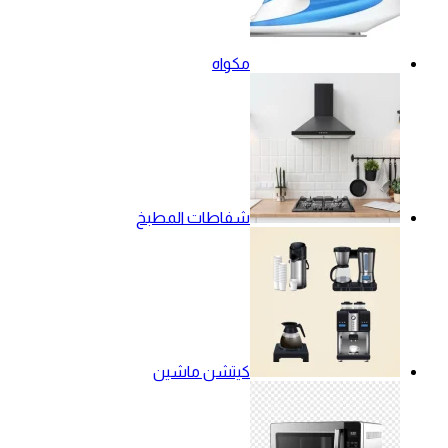
مكواه
شفاطات المطبخ
كيتشن ماشين