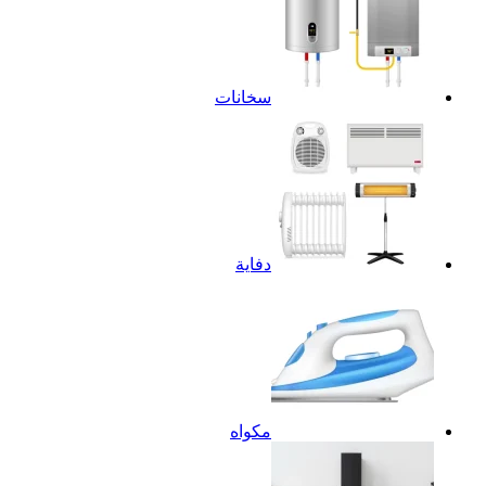
سخانات
دفاية
مكواه