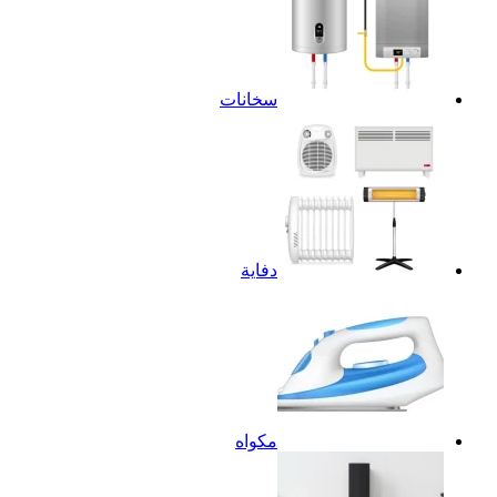
سخانات
دفاية
مكواه