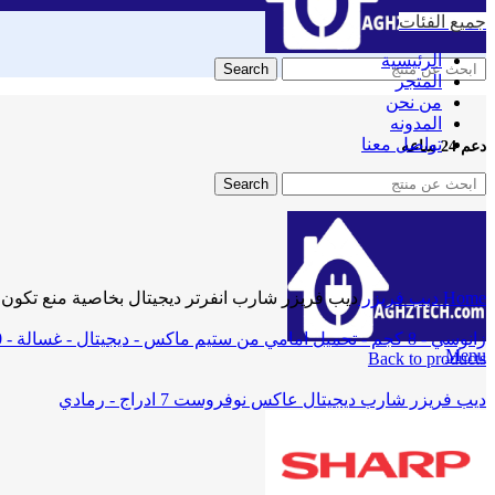
جميع الفئات
الرئيسية
Search
المتجر
من نحن
المدونه
تواصل معنا
دعم 24 ساعه
+201009992077
Search
Click to enlarge
Home
ديب فريزر
ديب فريزر شارب انفرتر ديجيتال بخاصية منع تكون الثلج 6 ادراج 250 لتر،
زانوسي - 8 كجم - تحميل امامي من ستيم ماكس - ديجيتال - غسالة - 1200 دورة في الدقيقة - محرك انفرتر- فضي
Menu
Back to products
ديب فريزر شارب ديجيتال عاكس نوفروست 7 ادراج - رمادي