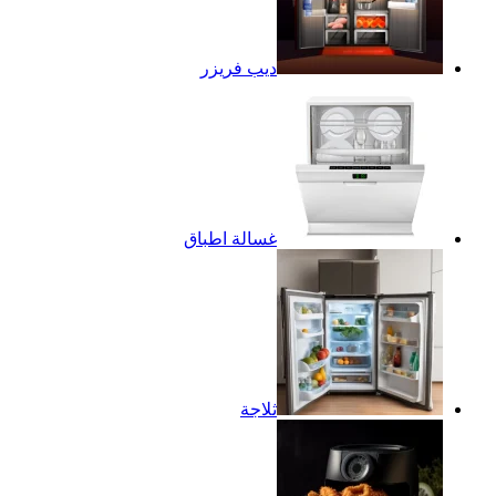
ديب فريزر
غسالة اطباق
ثلاجة