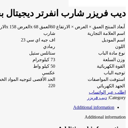
ديب فريزر شارب انفرتر ديجيتال بخاصية منع تكون 
أبعاد المنتج العمق × العرض × الارتفاع
60العمق x 68العرض x 158الارتفاع سم
اسم العلامة التجارية
شارب
اسم الموديل
اف جيه اي سي 23
اللون
رمادي
نوع مادة الباب
ستانلس ستيل
وزن السلعة
73 كيلوجرام
القوة الكهربائية
50 كيلو واط
توجيه الباب
عكسي
استوفت المواصفات
الحد الأقصى لتوجيه المواد الخ
220
الجهد الكهربائي
اطلب عبر الواتساب
Category:
ديب فريزر
Additional information
Additional information