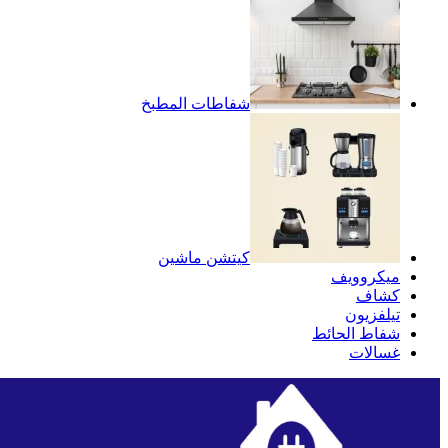
شفاطات المطبخ
كيتشن ماشين
ميكروويف
كشاف
تيلفزيون
شفاط الحائط
غسالات