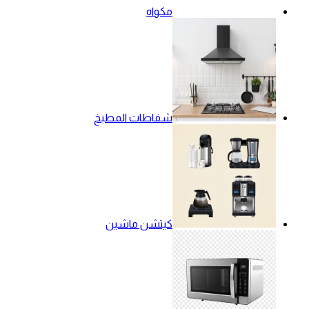
مكواه
شفاطات المطبخ
كيتشن ماشين