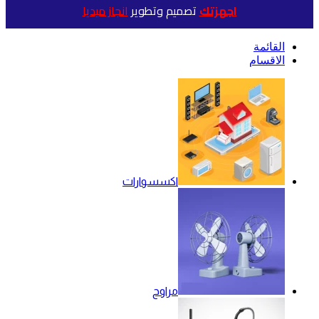
اجهزتك
تصميم وتطوير
انجاز ميديا
القائمة
الاقسام
اكسسوارات
مراوح