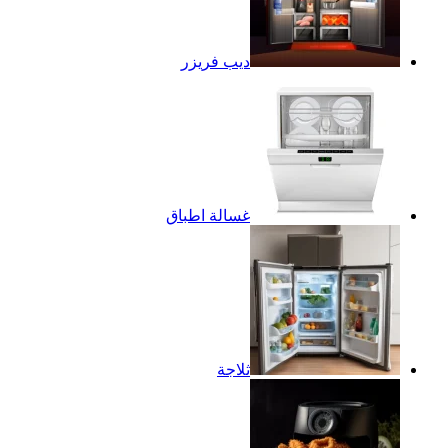
ديب فريزر
غسالة اطباق
ثلاجة