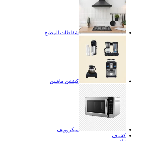
شفاطات المطبخ
كيتشن ماشين
ميكروويف
كشاف