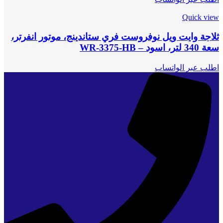
Quick view
ثلاجة وايت ويل نوفروست فري ستاندينج، موتور انفرتر،
سعة 340 لتر، اسود – WR-3375-HB
اطلب عبر الواتساب