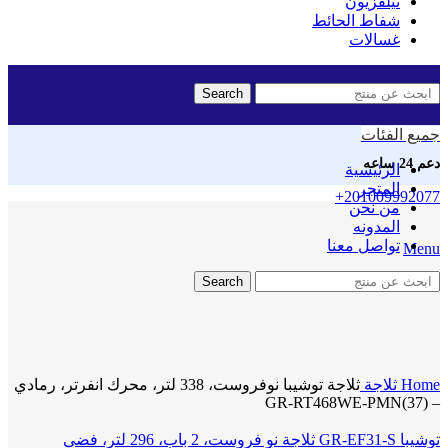
تيلفزيون
شفاط الحائط
غسالات
Search
جميع الفئات
دعم 24 ساعه
الرئيسية
المتجر
+201009992077
من نحن
المدونه
تواصل معنا
Menu
Search
Click to enlarge
Home
ثلاجة
ثلاجة توشيبا نوفروست، 338 لتر، محرك انفرتر، رمادي
– GR-RT468WE-PMN(37)
توشيبا GR-EF31-S ثلاجة نو فروست، 2 باب، 296 لتر، فضي