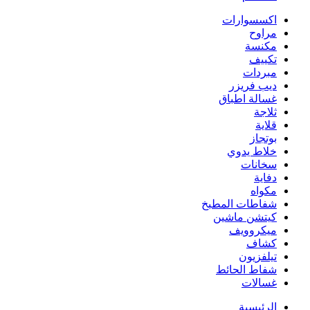
اكسسوارات
مراوح
مكنسة
تكييف
مبردات
ديب فريزر
غسالة اطباق
ثلاجة
قلاية
بوتجاز
خلاط يدوي
سخانات
دفاية
مكواه
شفاطات المطبخ
كيتشن ماشين
ميكروويف
كشاف
تيلفزيون
شفاط الحائط
غسالات
الرئيسية