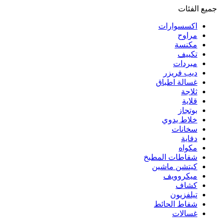
جميع الفئات
اكسسوارات
مراوح
مكنسة
تكييف
مبردات
ديب فريزر
غسالة اطباق
ثلاجة
قلاية
بوتجاز
خلاط يدوي
سخانات
دفاية
مكواه
شفاطات المطبخ
كيتشن ماشين
ميكروويف
كشاف
تيلفزيون
شفاط الحائط
غسالات