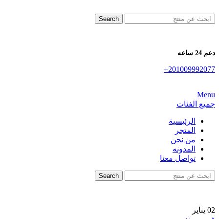
Search
دعم 24 ساعه
+201009992077
Menu
جميع الفئات
الرئيسية
المتجر
من نحن
المدونه
تواصل معنا
Search
02
يناير