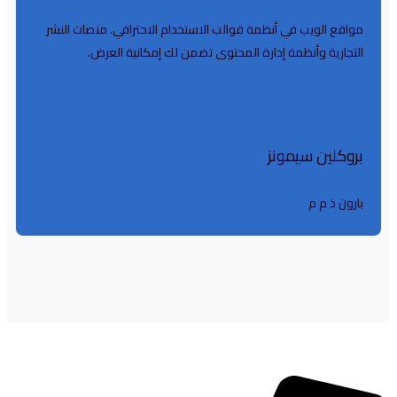
مواقع الويب في أنظمة قوالب الاستخدام الاحترافي. منصات النشر
التجارية وأنظمة إدارة المحتوى تضمن لك إمكانية العرض.
بروكلين سيمونز
بارون ذ م م