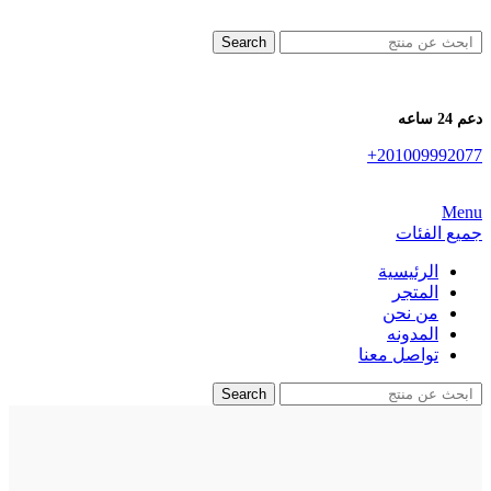
Search
دعم 24 ساعه
+201009992077
Menu
جميع الفئات
الرئيسية
المتجر
من نحن
المدونه
تواصل معنا
Search