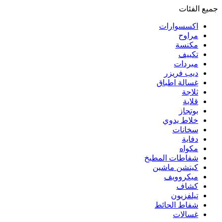
جميع الفئات
اكسسوارات
مراوح
مكنسة
تكييف
مبردات
ديب فريزر
غسالة اطباق
ثلاجة
قلاية
بوتجاز
خلاط يدوي
سخانات
دفاية
مكواه
شفاطات المطبخ
كيتشن ماشين
ميكروويف
كشاف
تيلفزيون
شفاط الحائط
غسالات