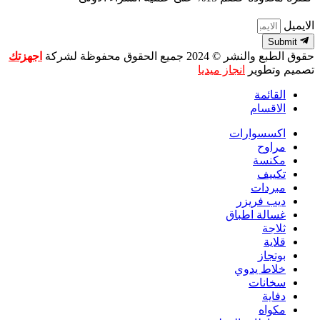
الايميل
Submit
حقوق الطبع والنشر © 2024 جميع الحقوق محفوظة لشركة
اجهزتك
تصميم وتطوير
انجاز ميديا
القائمة
الاقسام
اكسسوارات
مراوح
مكنسة
تكييف
مبردات
ديب فريزر
غسالة اطباق
ثلاجة
قلاية
بوتجاز
خلاط يدوي
سخانات
دفاية
مكواه