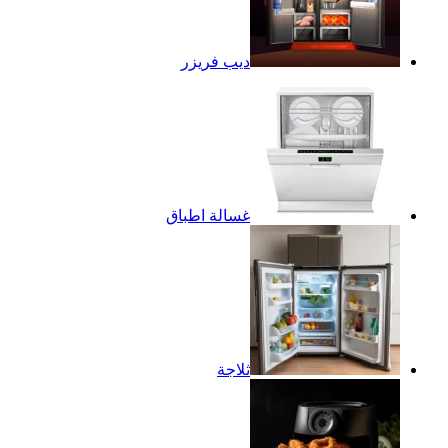
ديب فريزر
غسالة اطباق
ثلاجة