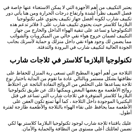
يعتبر التكييف من أهم الأجهزة التي لا يمكن الاستغناء عنها خاصة في
فصل الصيف نظراً لشدة وارتفاع درجات الحرارة ومن هنا يأتي دور
تكييف شارب لكونه أفضل جهاز تكييف يحتوي على تكنولوجيا
البلازما كلاستر حيث يحتوي تكييف شارب على 3 فلاتر تدعم هذه
التكنولوجيا و تساعد على تنقية الهواء الداخل والخارج من جهاز
التكييف لضمان خروج هواء نقي خالي من الميكروبات والشوائب
مما يضمن لك وجود هواء نقي داخل منزلك و حماية لأسرتك بجانب
الجودة العالية لتكييف شارب في البرودة والتدفئة.
تكنولوجيا البلازما كلاستر في ثلاجات شارب
الثلاجة من أهم أجهزة المطبخ التي تسعى ربة المنزل للحفاظ على
نظافتها بشكل مستمر وبالتالي عادة ما تقوم من البداية باختيار نوع
ثلاجة يساعدها على التخلص من الروائح النفاذة الناتجة عن اختلاط
روائح الأطعمة مع بعضها البعض ويمكنها ذلك عن طريق تكنولوجيا
البلازما كلاستر المتوفرة في ثلاجات شارب التي تساعد في قتل
البكتيريا الموجودة داخل الثلاجة ، كما أنها تمنع تكون العفن على
الأطعمة مما يحافظ على نقاء الهواء بالثلاجة والأطعمة طازجة لفترة
أطول.
عليك باقتناء ثلاجة شارب لوجود تكنولوجيا البلازما كلاستر بها لكي
تضمن لعائلتك أعلى مستوى من النظافة والحماية والأمان.