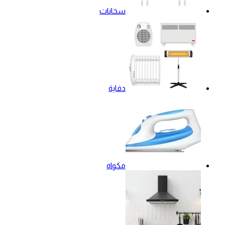
سخانات
دفاية
مكواه