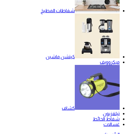
شفاطات المطبخ
كيتشن ماشين
ميكروويف
كشاف
تيلفزيون
شفاط الحائط
غسالات