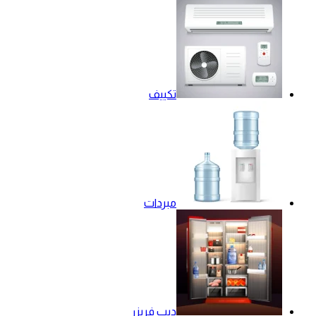
تكييف
مبردات
ديب فريزر