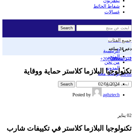
تيلفزيون
شفاط الحائط
غسالات
Search
جميع الفئات
دعم 24 ساعه
الرئيسية
المتجر
غير مصنف
+201009992077
من نحن
المدونه
تكنولوجيا البلازما كلاستر حماية ووقاية
تواصل معنا
Menu
02/01/2024
Search
Posted by
aghztech
02
يناير
تكنولوجيا البلازما كلاستر في تكييفات شارب