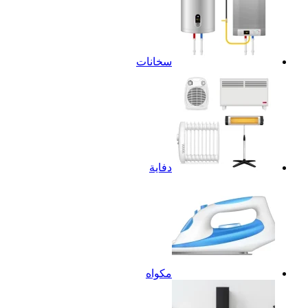
سخانات
دفاية
مكواه