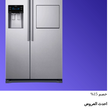
خصم 15%
احدث العروض