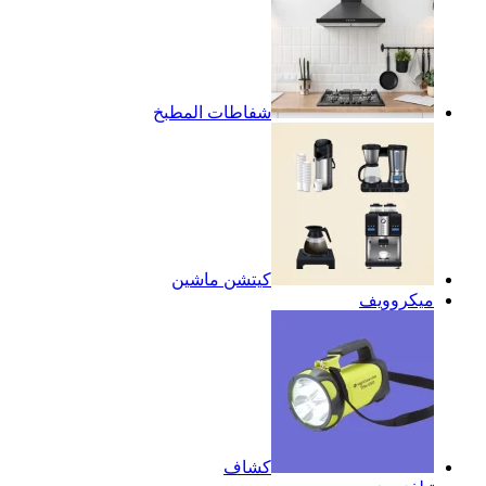
شفاطات المطبخ
كيتشن ماشين
ميكروويف
كشاف