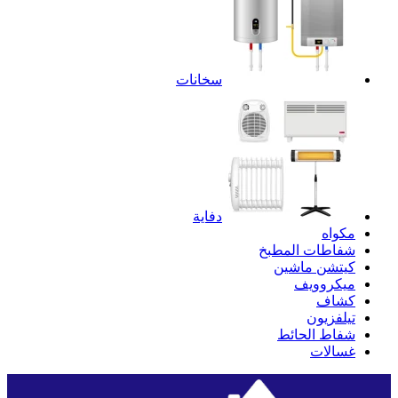
سخانات
دفاية
مكواه
شفاطات المطبخ
كيتشن ماشين
ميكروويف
كشاف
تيلفزيون
شفاط الحائط
غسالات