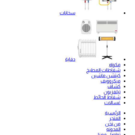
سخانات
دفاية
مكواه
شفاطات المطبخ
كيتشن ماشين
ميكروويف
كشاف
تيلفزيون
شفاط الحائط
غسالات
الرئيسية
المتجر
من نحن
المدونه
تواصل معنا