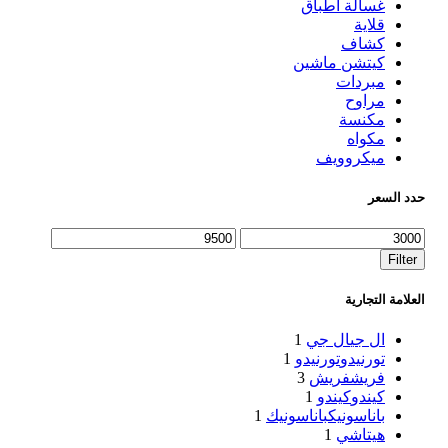
غسالة اطباق
قلاية
كشاف
كيتشن ماشين
مبردات
مراوح
مكنسة
مكواه
ميكروويف
حدد السعر
Max
Min
price
price
Filter
العلامة التجارية
ال جي
ال جي
1
تورنيدو
تورنيدو
1
فريش
فريش
3
كيندو
كيندو
1
باناسونيك
باناسونيك
1
هيتاشي
1