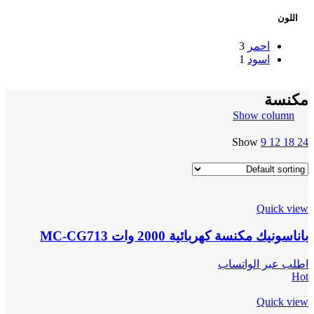
اللون
احمر
3
اسود
1
مكنسة
Show column
Show
9
12
18
24
Quick view
باناسونيك مكنسة كهربائية 2000 وات MC-CG713
اطلب عبر الواتساب
Hot
Quick view